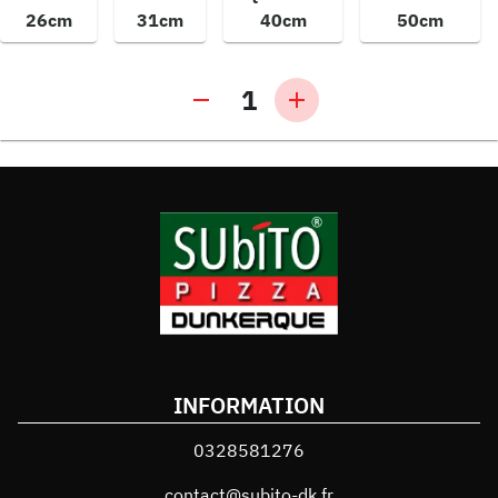
26cm
31cm
40cm
50cm
1
INFORMATION
0328581276
contact@subito-dk.fr