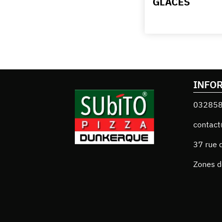
GLACES
INFO
03285
contact
37 rue 
Zones d