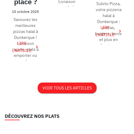
place ?
Livraison
Subito Pizza,
rapide à
votre pizzeria
15 octobre 2025
Dunkerque et
halal à
Savourez les
ses environs.
Dunkerque :
meilleures
Comma...
LIRE
pizzas,
pizzas halal à
burgers, tacos
L'ARTICLE
Dunkerque !
et plus en
Livraison
LIRE
livraison
rapide, plats à
L'ARTICLE
rapide ou à
emporter ou
emporter.
sur place.
Comma...
Commandez
en ligne v...
VOIR TOUS LES ARTICLES
DÉCOUVREZ NOS PLATS