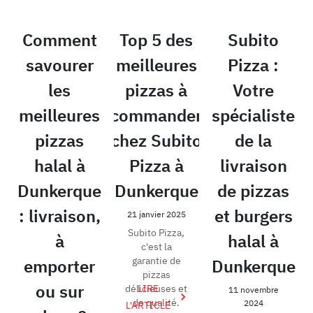
Comment
Top 5 des
Subito
savourer
meilleures
Pizza :
les
pizzas à
Votre
meilleures
commander
spécialiste
pizzas
chez Subito
de la
halal à
Pizza à
livraison
Dunkerque
Dunkerque
de pizzas
: livraison,
et burgers
21 janvier 2025
Subito Pizza,
à
halal à
c'est la
garantie de
emporter
Dunkerque
pizzas
ou sur
délicieuses et
LIRE
11 novembre
de qualité.
2024
L'ARTICLE