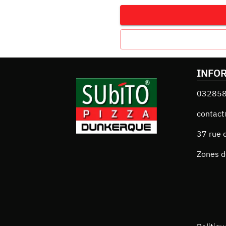
INFO
03285
contact
37 rue 
Zones d